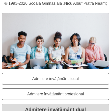
Subsol pagină
Drepturi de autor
© 1993-
2026
Școala Gimnazială „Nicu Albu” Piatra Neamț
Pagina „Admitere în învățământul dual”
Școala Gimnazială „Nicu Albu” Piatra 
Admitere învățământ liceal
Se deschide în aceeași fereastr
Admitere învățământ profesional
Se deschide în aceeași fereastr
Admitere învățământ dual