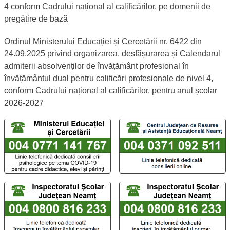
4 conform Cadrului național al calificărilor, pe domenii de
pregătire de bază
Ordinul Ministerului Educației și Cercetării nr. 6422 din
24.09.2025 privind organizarea, desfășurarea și Calendarul
admiterii absolvenților de învățământ profesional în
învățământul dual pentru calificări profesionale de nivel 4,
conform Cadrului național al calificărilor, pentru anul școlar
2026-2027
Linii telefonice dedicate TelVerde
Număr TelVerde al Ministerului Educației și Cercetării - Lin
Număr TelVerde al Centrului 
Număr TelVerde al Inspectoratului Școlar Județean Neamț - L
Număr TelVerde al Inspectorat