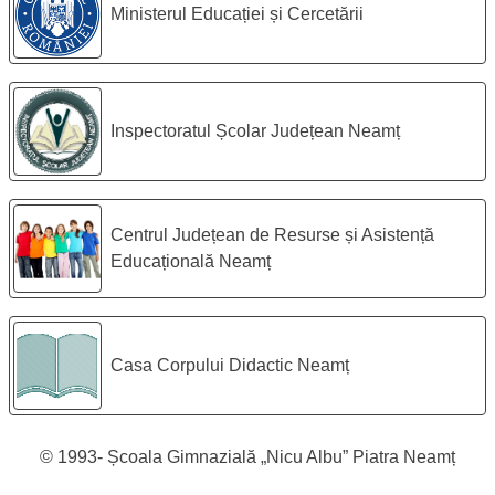
Ministerul Educației și Cercetării
Inspectoratul Școlar Județean Neamț
Centrul Județean de Resurse și Asistență
Educațională Neamț
Casa Corpului Didactic Neamț
Subsol pagină
Drepturi de autor
© 1993-
Școala Gimnazială „Nicu Albu” Piatra Neamț