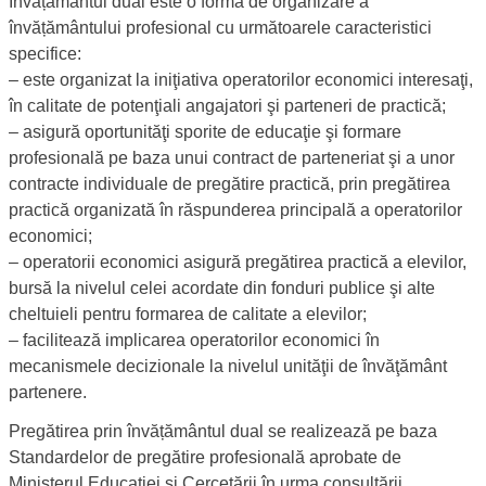
Admitere în învățământul dual
Descriere:
Învățământul dual este o formă de organizare a
învățământului profesional cu următoarele caracteristici
specifice:
‒ este organizat la iniţiativa operatorilor economici interesaţi,
în calitate de potenţiali angajatori şi parteneri de practică;
‒ asigură oportunităţi sporite de educaţie şi formare
profesională pe baza unui contract de parteneriat şi a unor
contracte individuale de pregătire practică, prin pregătirea
practică organizată în răspunderea principală a operatorilor
economici;
‒ operatorii economici asigură pregătirea practică a elevilor,
bursă la nivelul celei acordate din fonduri publice şi alte
cheltuieli pentru formarea de calitate a elevilor;
‒ facilitează implicarea operatorilor economici în
mecanismele decizionale la nivelul unităţii de învăţământ
partenere.
Pregătirea prin învățământul dual se realizează pe baza
Standardelor de pregătire profesională aprobate de
Ministerul Educației și Cercetării în urma consultării