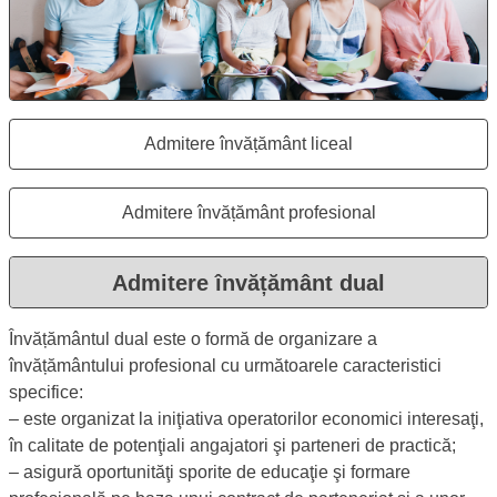
Admitere învățământ liceal
Se deschide în aceeași fereastr
Admitere învățământ profesional
Se deschide în aceeași fereastr
Admitere învățământ dual
Se deschide în aceeași 
Admitere în învățământul dual
Descriere:
Învățământul dual este o formă de organizare a
învățământului profesional cu următoarele caracteristici
specifice:
‒ este organizat la iniţiativa operatorilor economici interesaţi,
în calitate de potenţiali angajatori şi parteneri de practică;
‒ asigură oportunităţi sporite de educaţie şi formare