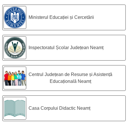
Legături utile:
Ministerul Educației și Cercetării
Inspectoratul Școlar Județean Neamț
Centrul Județean de Resurse și Asistență
Educațională Neamț
Casa Corpului Didactic Neamț