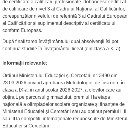
de certificare a calificării profesionale, dobândesc certificat
de calificare de nivel 3 al Cadrului Naţional al Calificărilor,
corespunzător nivelului de referință 3 al Cadrului European
al Calificărilor și suplimentul descriptiv al certificatului,
conform Europass.
După finalizarea învățământului dual absolvenții își pot
continua studiile în învăţământul liceal (din clasa a XI-a).
Descrierea admiterii în învățământul dual
Informații relevante:
Ordinul Ministerului Educației și Cercetării nr. 3490 din
23.03.2026 privind aprobarea Metodologiei de înscriere în
clasa a IX-a, în anul școlar 2026-2027, a elevilor care au
obținut, pe parcursul gimnaziului, premiul I la etapa
națională a olimpiadelor școlare organizate și finanțate de
Ministerul Educației și Cercetării sau au obținut premiul I, II
sau III la competiții internaționale recunoscute de Ministerul
Educației și Cercetării