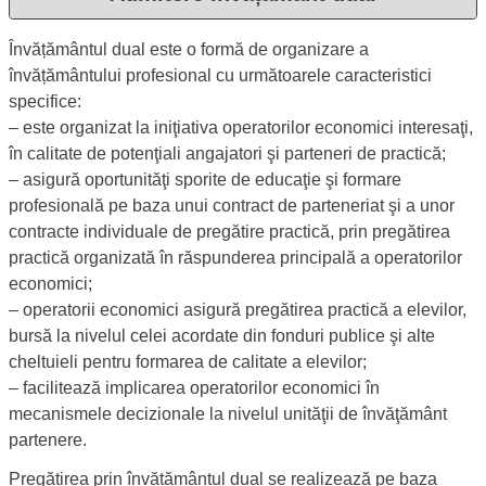
Se deschide în aceeași 
Admitere în învățământul dual
Descriere:
Învățământul dual este o formă de organizare a
învățământului profesional cu următoarele caracteristici
specifice:
‒ este organizat la iniţiativa operatorilor economici interesaţi,
în calitate de potenţiali angajatori şi parteneri de practică;
‒ asigură oportunităţi sporite de educaţie şi formare
profesională pe baza unui contract de parteneriat şi a unor
contracte individuale de pregătire practică, prin pregătirea
practică organizată în răspunderea principală a operatorilor
economici;
‒ operatorii economici asigură pregătirea practică a elevilor,
bursă la nivelul celei acordate din fonduri publice şi alte
cheltuieli pentru formarea de calitate a elevilor;
‒ facilitează implicarea operatorilor economici în
mecanismele decizionale la nivelul unităţii de învăţământ
partenere.
Pregătirea prin învățământul dual se realizează pe baza