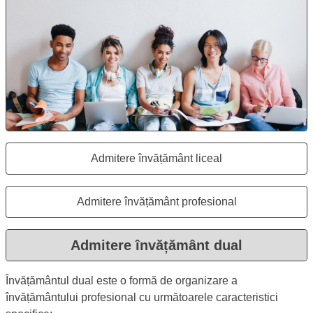
Admitere învățământ liceal
Se deschide în aceeași fereastr
Admitere învățământ profesional
Se deschide în aceeași fereastr
Admitere învățământ dual
Se deschide în aceeași 
Admitere în învățământul dual
Descriere:
Învățământul dual este o formă de organizare a
învățământului profesional cu următoarele caracteristici