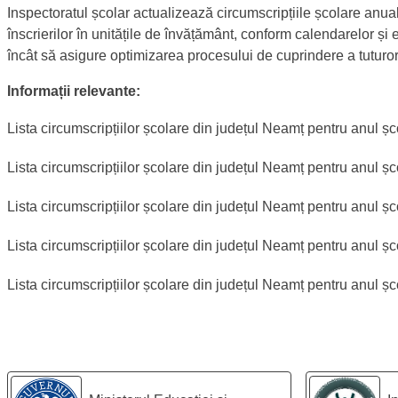
Inspectoratul școlar actualizează circumscripțiile școlare anual
înscrierilor în unitățile de învățământ, conform calendarelor și e
încât să asigure optimizarea procesului de cuprindere a tuturor 
Informații relevante:
Lista circumscripțiilor școlare din județul Neamț pentru anul 
Lista circumscripțiilor școlare din județul Neamț pentru anul 
Lista circumscripțiilor școlare din județul Neamț pentru anul 
Lista circumscripțiilor școlare din județul Neamț pentru anul 
Lista circumscripțiilor școlare din județul Neamț pentru anul 
Legături utile: