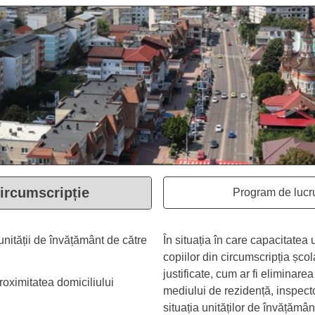
Neamț
ircumscripție
Program de lucr
Se desc
Se deschide în aceeași fereastră
unității de învățământ de către
În situația în care capacitatea
copiilor din circumscripția școla
justificate, cum ar fi eliminare
roximitatea domiciliului
mediului de rezidență, inspecto
situația unităților de învățămân