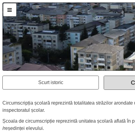
Pagina „Circumscripție”
Școala Gimnazială „Nicu Albu” Piatra 
≡
C
Scurt istoric
Se deschide în aceeași fereastră
Circumscripție
Circumscripția școlii:
Descriere
Circumscripția școlară reprezintă totalitatea străzilor arondate 
inspectoratul școlar.
Școala de circumscripție reprezintă unitatea școlară aflată în p
/reședinței elevului.