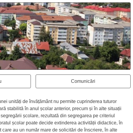
u
Comunicări
hide în aceeași fereastră
Se deschide în aceeași 
 unei unități de învățământ nu permite cuprinderea tuturor
ră stabilită în anul școlar anterior, precum și în alte situații
a segregării școlare, rezultată din segregarea pe criteriul
ratul școlar poate decide extinderea activității didactice, în
t care au un număr mare de solicitări de înscriere, în alte