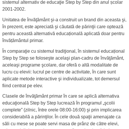
sistemul alternativ de educaţie Step by Step din anul școlar
2001-2002.
Unitatea de învăţământ şi-a construit un brand din aceasta şi,
în prezent, este apreciată şi căutată de părinţii care optează
pentru această alternativă educațională aplicată doar pentru
învățământul primar.
În comparaţie cu sistemul tradiţional, în sistemul educațional
Step by Step se foloseşte acelaşi plan-cadru de învăţământ,
aceleaşi programe şcolare, dar oferă o altă modalitate de
lucru cu elevii: lucrul pe centre de activitate, în care sunt
aplicate metode interactive şi individualizate, tot demersul
fiind centrat pe elev.
Clasele de învăţământ primar în care se aplică alternativa
educaţională Step by Step lucrează în programul „şcolii
complete” (zilnic, între orele 08:00-16:00) şi prin implicarea
considerabilă a părinţilor. În cele două spaţii amenajate ca
săli cu mese se poate servi masa de prânz de către elevi,