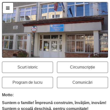
Pagina „Prezentare”
Școala Gimnazială „Nicu Albu” Piatra 
≡
Scurt istoric
Circumscripție
Se deschide în aceeași fereastră
Se deschide în 
Program de lucru
Comunicări
Se deschide în aceeași fereastră
Se deschide în 
Motto:
Suntem o familie! Împreună construim, învățăm, inovăm!
Suntem o școală deschisă, pentru comunitate!