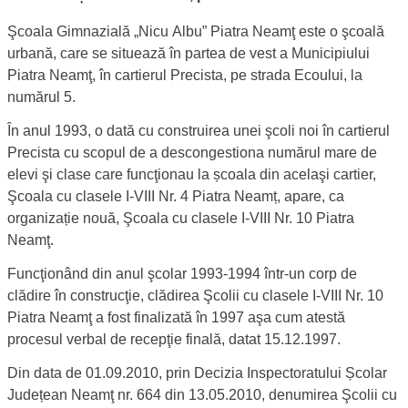
Scurtă prezentare
Şcoala Gimnazială „Nicu Albu” Piatra Neamţ este o şcoală
urbană, care se situează în partea de vest a Municipiului
Piatra Neamţ, în cartierul Precista, pe strada Ecoului, la
numărul 5.
În anul 1993, o dată cu construirea unei şcoli noi în cartierul
Precista cu scopul de a descongestiona numărul mare de
elevi şi clase care funcţionau la școala din acelaşi cartier,
Şcoala cu clasele I-VIII Nr. 4 Piatra Neamț, apare, ca
organizație nouă, Şcoala cu clasele I-VIII Nr. 10 Piatra
Neamţ.
Funcţionând din anul şcolar 1993-1994 într-un corp de
clădire în construcţie, clădirea Şcolii cu clasele I-VIII Nr. 10
Piatra Neamţ a fost finalizată în 1997 aşa cum atestă
procesul verbal de recepţie finală, datat 15.12.1997.
Din data de 01.09.2010, prin Decizia Inspectoratului Școlar
Județean Neamţ nr. 664 din 13.05.2010, denumirea Şcolii cu