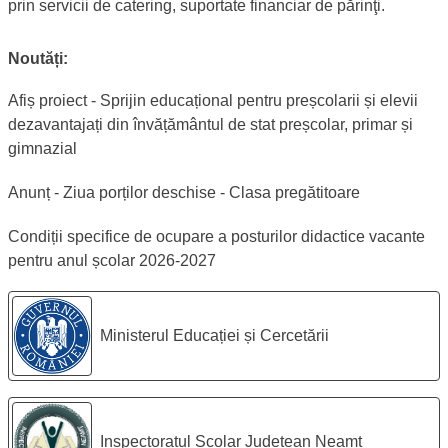
prin servicii de catering, suportate financiar de părinţi.
Noutăți:
Afiș proiect - Sprijin educațional pentru preșcolarii și elevii
dezavantajați din învățământul de stat preșcolar, primar și
gimnazial
Se deschide 
Anunț - Ziua porților deschise - Clasa pregătitoare
Condiții specifice de ocupare a posturilor didactice vacante
pentru anul școlar 2026-2027
Legături utile:
Ministerul Educației și Cercetării
Inspectoratul Școlar Județean Neamț