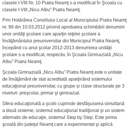
clasele I-VIII Nr. 10 Piatra Neamţ s-a modificat în Şcoala cu
clasele I-VIII „Nicu Albu” Piatra Neamţ.
Prin Hotărârea Consiliului Local al Municipiului Piatra Neamţ
nr. 99 din 10.03.2012 privind aprobarea schimbării denumirii
unor unităţi şcolare care aparţin reţelei şcolare a
învăţământului preuniversitar din Municipiul Piatra Neamţ,
începând cu anul şcolar 2012-2013 denumirea unităţii
şcolare s-a modificat, respectiv, în Şcoala Gimnazială „Nicu
Albu” Piatra Neamţ.
Şcoala Gimnazială „Nicu Albu” Piatra Neamţ este o unitate
de învăţământ de stat acreditată aparţinând sistemului
educaţional preuniversitar, cu grupe și clase structurate pe 3
niveluri: preşcolar, primar şi gimnazial.
Sfera educaţională a şcolii cuprinde desfăşurarea simultană
a două sisteme, sistemul educaţional tradiţional şi un sistem
alternativ de educaţie, sistemul Step by Step. Este prima
şcoală din judeţul Neamţ care a experimentat şi aplică