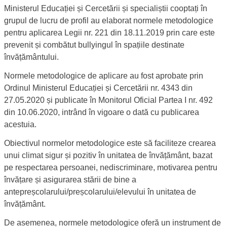
Plan
Implementare
Implementarea planului de intervenție antibullying
Ministerul Educației și Cercetării și specialiștii cooptați în
grupul de lucru de profil au elaborat normele metodologice
pentru aplicarea Legii nr. 221 din 18.11.2019 prin care este
prevenit și combătut bullyingul în spațiile destinate
învățământului.
Normele metodologice de aplicare au fost aprobate prin
Ordinul Ministerul Educației și Cercetării nr. 4343 din
27.05.2020 și publicate în Monitorul Oficial Partea I nr. 492
din 10.06.2020, intrând în vigoare o dată cu publicarea
acestuia.
Obiectivul normelor metodologice este să faciliteze crearea
unui climat sigur și pozitiv în unitatea de învățământ, bazat
pe respectarea persoanei, nediscriminare, motivarea pentru
învățare și asigurarea stării de bine a
antepreșcolarului/preșcolarului/elevului în unitatea de
învățământ.
De asemenea, normele metodologice oferă un instrument de