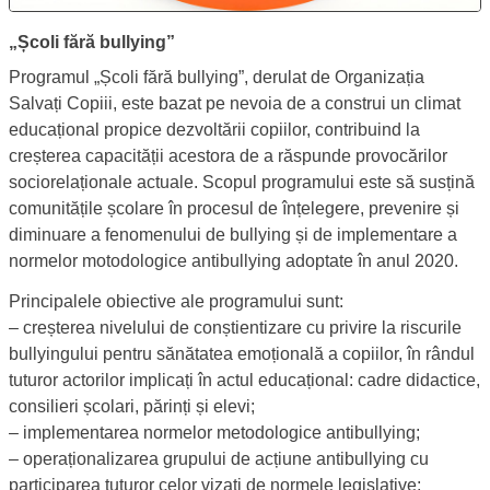
Prezentare campanie „Școli fără bullying”
Campanie
Platformă campanie
„Școli fără bullying”
Programul „Școli fără bullying”, derulat de Organizația
Salvați Copiii, este bazat pe nevoia de a construi un climat
educațional propice dezvoltării copiilor, contribuind la
creșterea capacității acestora de a răspunde provocărilor
sociorelaționale actuale. Scopul programului este să susțină
comunitățile școlare în procesul de înțelegere, prevenire și
diminuare a fenomenului de bullying și de implementare a
normelor motodologice antibullying adoptate în anul 2020.
Principalele obiective ale programului sunt:
‒ creșterea nivelului de conștientizare cu privire la riscurile
bullyingului pentru sănătatea emoțională a copiilor, în rândul
tuturor actorilor implicați în actul educațional: cadre didactice,
consilieri școlari, părinți și elevi;
‒ implementarea normelor metodologice antibullying;
‒ operaționalizarea grupului de acțiune antibullying cu
participarea tuturor celor vizați de normele legislative;