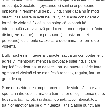
neputință. Spectatorii (bystanders) sunt și ei persoane
implicate în fenomenul de bullying, chiar dacă nu în mod
direct, însă asistă la acțiune. Bullyingul este considerat o
formă de violență fizică și psihologică, o conduită
intenționată care vizează producerea unor prejudicii (rănire,
distrugere, daune) unor persoane (inclusiv propriei
persoane), cu diferite cauze care determină noi forme de
violență.
Bullyingul este în general caracterizat ca un comportament
agresiv, intenționat, menit să provoace suferință și care
implică întotdeauna un dezechilibru de putere și tărie între
agresor și victimă și se manifestă repetitiv, regulat, într-un
grup de copii.
Spre deosebire de comportamentele de violență, care apar
spontan între copii, urmare a trăirii unor emoții intense (furie,
frustrare, teamă, etc.) și dispar de îndată ce intensitatea
trăirilor emoționale se diminuează, iar situațiile punctuale