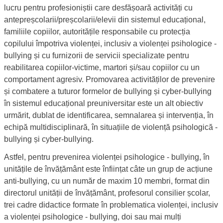
lucru pentru profesioniștii care desfășoară activități cu
antepreșcolarii/preșcolarii/elevii din sistemul educațional,
familiile copiilor, autoritățile responsabile cu protecția
copilului împotriva violenței, inclusiv a violenței psihologice -
bullying și cu furnizorii de servicii specializate pentru
reabilitarea copiilor-victime, martori și/sau copiilor cu un
comportament agresiv. Promovarea activităților de prevenire
și combatere a tuturor formelor de bullying și cyber-bullying
în sistemul educațional preuniversitar este un alt obiectiv
urmărit, dublat de identificarea, semnalarea și intervenția, în
echipă multidisciplinară, în situațiile de violență psihologică -
bullying și cyber-bullying.
Astfel, pentru prevenirea violenței psihologice - bullying, în
unitățile de învățământ este înființat câte un grup de acțiune
anti-bullying, cu un număr de maxim 10 membri, format din
directorul unității de învățământ, profesorul consilier școlar,
trei cadre didactice formate în problematica violenței, inclusiv
a violenței psihologice - bullying, doi sau mai mulți