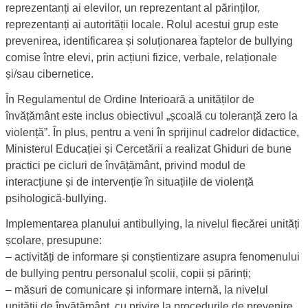
reprezentanți ai elevilor, un reprezentant al părinților,
reprezentanți ai autorității locale. Rolul acestui grup este
prevenirea, identificarea și soluționarea faptelor de bullying
comise între elevi, prin acțiuni fizice, verbale, relaționale
și/sau cibernetice.
În Regulamentul de Ordine Interioară a unităților de
învățământ este inclus obiectivul „școală cu toleranță zero la
violență”. În plus, pentru a veni în sprijinul cadrelor didactice,
Ministerul Educației și Cercetării a realizat Ghiduri de bune
practici pe cicluri de învățământ, privind modul de
interacțiune și de intervenție în situațiile de violență
psihologică-bullying.
Implementarea planului antibullying, la nivelul fiecărei unități
școlare, presupune:
‒ activități de informare și conștientizare asupra fenomenului
de bullying pentru personalul școlii, copii și părinți;
‒ măsuri de comunicare și informare internă, la nivelul
unității de învățământ, cu privire la procedurile de prevenire,