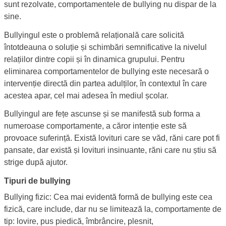
sunt rezolvate, comportamentele de bullying nu dispar de la
sine.
Bullyingul este o problemă relațională care solicită
întotdeauna o soluție și schimbări semnificative la nivelul
relațiilor dintre copii și în dinamica grupului. Pentru
eliminarea comportamentelor de bullying este necesară o
intervenție directă din partea adulților, în contextul în care
acestea apar, cel mai adesea în mediul școlar.
Bullyingul are fețe ascunse și se manifestă sub forma a
numeroase comportamente, a căror intenție este să
provoace suferință. Există lovituri care se văd, răni care pot fi
pansate, dar există și lovituri insinuante, răni care nu știu să
strige după ajutor.
Tipuri de bullying
Bullying fizic: Cea mai evidentă formă de bullying este cea
fizică, care include, dar nu se limitează la, comportamente de
tip: lovire, pus piedică, îmbrâncire, plesnit,