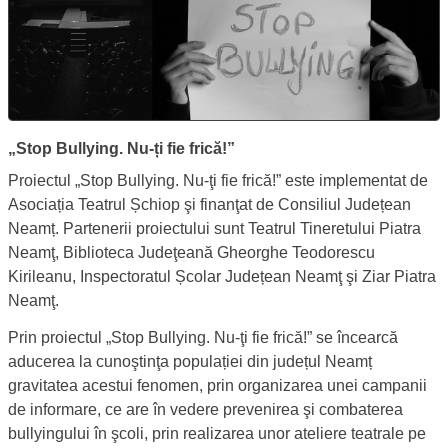
Prezentare proiect „Stop Bullying. Nu-ți fie frică!”
Proiect
Teatrul Șchiop
„Stop Bullying. Nu-ți fie frică!”
Proiectul „Stop Bullying. Nu-ţi fie frică!” este implementat de
Asociația Teatrul Șchiop şi finanţat de Consiliul Județean
Neamț. Partenerii proiectului sunt Teatrul Tineretului Piatra
Neamţ, Biblioteca Judeţeană Gheorghe Teodorescu
Kirileanu, Inspectoratul Școlar Județean Neamţ şi Ziar Piatra
Neamţ.
Prin proiectul „Stop Bullying. Nu-ţi fie frică!” se încearcă
aducerea la cunoştinţa populației din județul Neamț
gravitatea acestui fenomen, prin organizarea unei campanii
de informare, ce are în vedere prevenirea şi combaterea
bullyingului în şcoli, prin realizarea unor ateliere teatrale pe