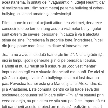
această temă, în unităţi de învăţământ din judeţul Neamţ, dar
şi realizarea unui film scurt metraj pe tema bullying și cyber-
bullying, cu actori amatori şi profesionişti.
Filmul pune în centrul acţiunii atitudinea victimei, deoarece
consecintele pe termen lung asupra victimelor bullyingului
sunt extrem de severe: persoanei în cauză îi va fi afectată
stima de sine, încrederea în propriile forţe, încrederea în cei
din jur şi poate manifesta timiditate şi introversiune.
„Ioana nu a avut niciodată haine „de firmă”. Nici la grădiniţă,
nici în timpul şcolii generale şi nici pe perioada liceului.
Părinţii ei nu au reuşit să îi asigure un „cod vestimentar”
impus de colegii cu o situaţie financiară mai bună. De aici şi
până la a ajunge victimă a bullyingului a mai fost doar un
pas. Povestea Ioanei este şi a Mariei, şi a lui Alexandru, dar
şi a Anastasiei. Este comună, pentru că îşi trage seva din
societatea consumeristă în care trăim - îmi afirm statutul prin
ceea ce deţin, nu prin ceea ce ştiu sau pot face. Împreună cu
toţi partenerii acestui proiect am reuşit să realizăm un scurt