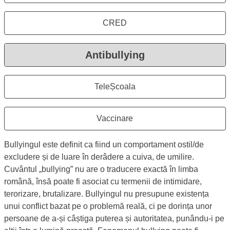
CRED
Se deschide în aceeași fereastr
Antibullying
Se deschide în aceeași 
TeleȘcoala
Se deschide în aceeași fereastr
Vaccinare
Se deschide în aceeași fereastr
Prezentare Antibullying
Comportament
Program
Program Antibullying
Bullyingul este definit ca fiind un comportament ostil/de
excludere și de luare în derâdere a cuiva, de umilire.
Cuvântul „bullying” nu are o traducere exactă în limba
română, însă poate fi asociat cu termenii de intimidare,
terorizare, brutalizare. Bullyingul nu presupune existența
unui conflict bazat pe o problemă reală, ci pe dorința unor
persoane de a-și câștiga puterea și autoritatea, punându-i pe