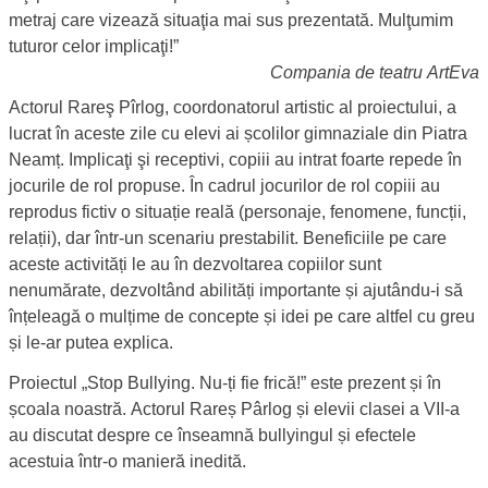
metraj care vizează situaţia mai sus prezentată. Mulţumim
tuturor celor implicaţi!”
Compania de teatru ArtEva
Actorul Rareş Pîrlog, coordonatorul artistic al proiectului, a
lucrat în aceste zile cu elevi ai școlilor gimnaziale din Piatra
Neamț. Implicaţi şi receptivi, copiii au intrat foarte repede în
jocurile de rol propuse. În cadrul jocurilor de rol copiii au
reprodus fictiv o situație reală (personaje, fenomene, funcții,
relații), dar într-un scenariu prestabilit. Beneficiile pe care
aceste activități le au în dezvoltarea copiilor sunt
nenumărate, dezvoltând abilități importante și ajutându-i să
înțeleagă o mulțime de concepte și idei pe care altfel cu greu
și le-ar putea explica.
Proiectul „Stop Bullying. Nu-ți fie frică!” este prezent și în
școala noastră. Actorul Rareș Pârlog și elevii clasei a VII-a
au discutat despre ce înseamnă bullyingul și efectele
acestuia într-o manieră inedită.