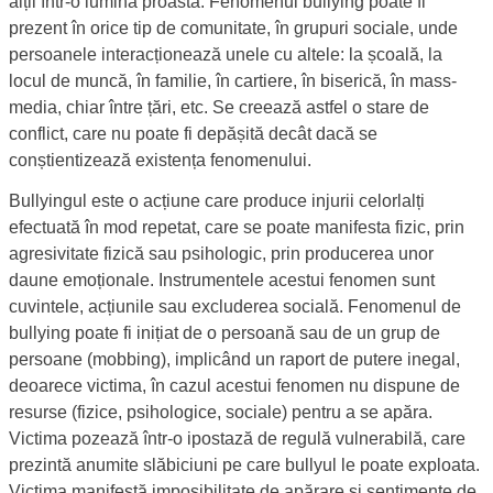
alții într-o lumină proastă. Fenomenul bullying poate fi
prezent în orice tip de comunitate, în grupuri sociale, unde
persoanele interacționează unele cu altele: la școală, la
locul de muncă, în familie, în cartiere, în biserică, în mass-
media, chiar între țări, etc. Se creează astfel o stare de
conflict, care nu poate fi depășită decât dacă se
conștientizează existența fenomenului.
Bullyingul este o acțiune care produce injurii celorlalți
efectuată în mod repetat, care se poate manifesta fizic, prin
agresivitate fizică sau psihologic, prin producerea unor
daune emoționale. Instrumentele acestui fenomen sunt
cuvintele, acțiunile sau excluderea socială. Fenomenul de
bullying poate fi inițiat de o persoană sau de un grup de
persoane (mobbing), implicând un raport de putere inegal,
deoarece victima, în cazul acestui fenomen nu dispune de
resurse (fizice, psihologice, sociale) pentru a se apăra.
Victima pozează într-o ipostază de regulă vulnerabilă, care
prezintă anumite slăbiciuni pe care bullyul le poate exploata.
Victima manifestă imposibilitate de apărare și sentimente de