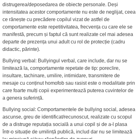
distrugerea/deposedarea de obiecte personale. Deși
intensitatea acestor comportamente nu este de neglijat, ceea
ce rănește cu precădere copilul vizat de astfel de
comportamente este repetitivitatea, frecvența cu care ele se
manifestă, precum și faptul că sunt realizate cel mai adesea
departe de prezența unui adult cu rol de protecție (cadru
didactic, părinte).
Bullying verbal: Bullyingul verbal, care include, dar nu se
limitează la, comportamente repetate de tip: poreclire,
insultare, tachinare, umilire, intimidare, transmitere de
mesaje cu conținut homofob sau rasist este o modalitate prin
care foarte mulți copii experimentează puterea cuvintelor de
a genera suferință.
Bullying social: Comportamentele de bullying social, adesea
ascunse, greu de identificat/recunoscut, realizate cu scopul
de a distruge reputația socială a unui copil și de a-l plasa
într-o situație de umilință publică, includ dar nu se limitează