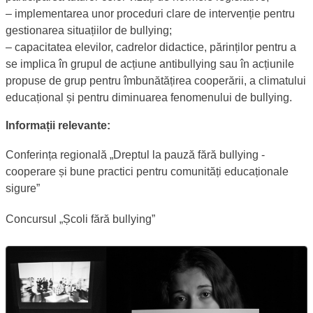
‒ implementarea unor proceduri clare de intervenție pentru
gestionarea situațiilor de bullying;
‒ capacitatea elevilor, cadrelor didactice, părinților pentru a
se implica în grupul de acțiune antibullying sau în acțiunile
propuse de grup pentru îmbunătățirea cooperării, a climatului
educațional și pentru diminuarea fenomenului de bullying.
Resurse campanie
Informații relevante:
Conferința regională „Dreptul la pauză fără bullying -
cooperare și bune practici pentru comunități educaționale
sigure”
Concursul „Școli fără bullying”
Poster