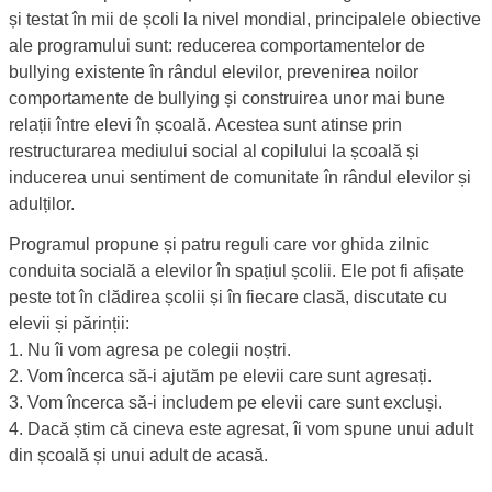
și testat în mii de școli la nivel mondial, principalele obiective
ale programului sunt: reducerea comportamentelor de
bullying existente în rândul elevilor, prevenirea noilor
comportamente de bullying și construirea unor mai bune
relații între elevi în școală. Acestea sunt atinse prin
restructurarea mediului social al copilului la școală și
inducerea unui sentiment de comunitate în rândul elevilor și
adulților.
Programul propune și patru reguli care vor ghida zilnic
conduita socială a elevilor în spațiul școlii. Ele pot fi afișate
peste tot în clădirea școlii și în fiecare clasă, discutate cu
elevii și părinții:
Nu îi vom agresa pe colegii noștri.
Vom încerca să-i ajutăm pe elevii care sunt agresați.
Vom încerca să-i includem pe elevii care sunt excluși.
Dacă știm că cineva este agresat, îi vom spune unui adult
din școală și unui adult de acasă.