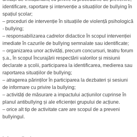
identificare, raportare și intervenție a situațiilor de bullying în
spațiul școlar;
‒ proceduri de intervenție în situațiile de violență psihologică
- bullying;
‒ responsabilizarea cadrelor didactice în scopul intervenției
imediate în cazurile de bullying semnalate sau identificate;
‒ organizarea unor activități, precum concursuri, teatru forum
ș.a., în scopul încurajării respectării valorilor și misiunii
declarate a școlii, participarea la identificarea, medierea sau
raportarea situațiilor de bullying;
‒ atragerea părinților în participarea la dezbateri și sesiuni
de informare cu privire la bullying;
‒ activități de măsurare a impactului acțiunilor cuprinse în
planul antibullying și ale eficienței grupului de acțiune.
‒ orice alt tip de activitate care are scopul de a preveni
bullyingul.
Program
Informații Antibulying
Informații prezentare