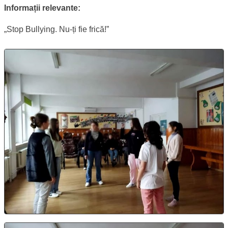
Scurt metraj
Informații relevante:
„Stop Bullying. Nu-ți fie frică!”
Activitate 1
Activitate 2