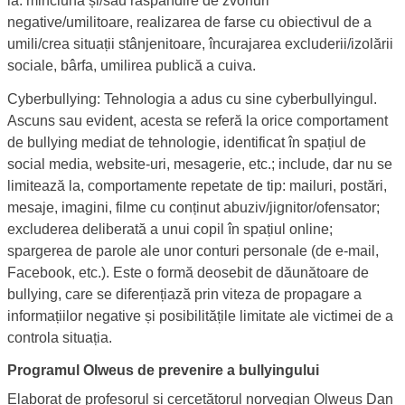
la: minciună și/sau răspândire de zvonuri
negative/umilitoare, realizarea de farse cu obiectivul de a
umili/crea situații stânjenitoare, încurajarea excluderii/izolării
sociale, bârfa, umilirea publică a cuiva.
Cyberbullying: Tehnologia a adus cu sine cyberbullyingul.
Ascuns sau evident, acesta se referă la orice comportament
de bullying mediat de tehnologie, identificat în spațiul de
social media, website-uri, mesagerie, etc.; include, dar nu se
limitează la, comportamente repetate de tip: mailuri, postări,
mesaje, imagini, filme cu conținut abuziv/jignitor/ofensator;
excluderea deliberată a unui copil în spațiul online;
spargerea de parole ale unor conturi personale (de e-mail,
Facebook, etc.). Este o formă deosebit de dăunătoare de
bullying, care se diferențiază prin viteza de propagare a
informațiilor negative și posibilitățile limitate ale victimei de a
controla situația.
Programul Olweus de prevenire a bullyingului
Elaborat de profesorul și cercetătorul norvegian Olweus Dan